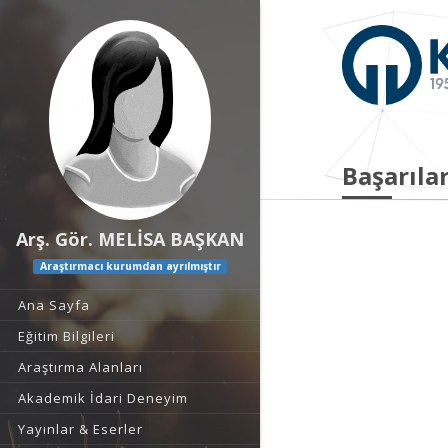
Başarılar
Arş. Gör. MELİSA BAŞKAN
Araştırmacı kurumdan ayrılmıştır
Ana Sayfa
Eğitim Bilgileri
Araştırma Alanları
Akademik İdari Deneyim
Yayınlar & Eserler