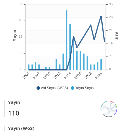
24
35
28
18
21
Yayın
Atıf
12
14
6
7
0
0
2007
2010
2013
2016
2019
2022
2025
2004
Atıf Sayısı (WOS)
Yayın Sayısı
Yayın
110
Yayın (WoS)