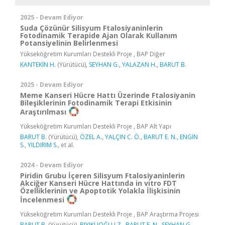
2025 - Devam Ediyor
Suda Çözünür Silisyum Ftalosiyaninlerin
Fotodinamik Terapide Ajan Olarak Kullanım
Potansiyelinin Belirlenmesi
Yükseköğretim Kurumları Destekli Proje , BAP Diğer
KANTEKİN H.
(Yürütücü),
SEYHAN G.
,
YALAZAN H.
,
BARUT B.
2025 - Devam Ediyor
Meme Kanseri Hücre Hattı Üzerinde Ftalosiyanin
Bileşiklerinin Fotodinamik Terapi Etkisinin
Araştırılması
Yükseköğretim Kurumları Destekli Proje , BAP Alt Yapı
BARUT B.
(Yürütücü),
ÖZEL A.
,
YALÇIN C. Ö.
,
BARUT E. N.
,
ENGİN
S.
,
YILDIRIM S.
, et al.
2024 - Devam Ediyor
Piridin Grubu İçeren Silisyum Ftalosiyaninlerin
Akciğer Kanseri Hücre Hattında in vitro FDT
Özelliklerinin ve Apoptotik Yolakla İlişkisinin
İncelenmesi
Yükseköğretim Kurumları Destekli Proje , BAP Araştırma Projesi
BARUT B.
(Yürütücü),
BIYIKLIOĞLU Z.
,
BARUT E. N.
,
SEYHAN G.
,