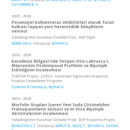
ÖZTÜRMEN B. A.
2025 - 2026
Potansiyel kolinesteraz inhibitörleri olarak furan
halkası taşıyan yeni heterosiklik bileşiklerin
sentezi
Yükseköğretim Kurumları Destekli Proje , BAP Diğer
BEKİRCAN O.
(Yürütücü),
SEYHAN G.
2025 - 2026
Karadeniz Bölgesi'nde Yetişen Vitis Labrusca L.
Meyvesinin Fitokimyasal Profilinin ve Biyolojik
Etkinliğinin İncelenmesi
TÜBİTAK Projesi , 2209-A - Üniversite Öğrencileri Araştırma
Projeleri Destekleme Programı
Özdemir B.(Yürütücü)
,
Seyhan G.
2024 - 2026
Morfolin Grupları İçeren Yeni Suda Çözünebilen
Ftalosiyaninlerin Sentezi ve In Vitro Biyolojik
Aktivitelerinin İncelenmesi
Yükseköğretim Kurumları Destekli Proje , BAP Araştırma Projesi
BIYIKLIOĞLU Z.
(Yürütücü),
BARUT B.
,
KELEŞ T.
,
SEYHAN G.
,
KAYAN