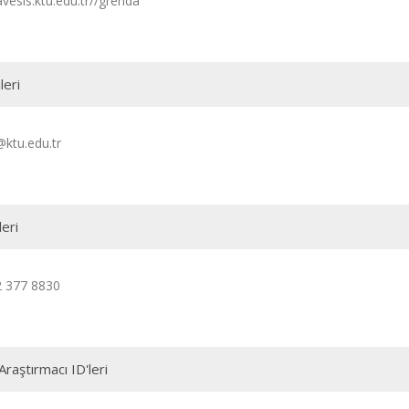
avesis.ktu.edu.tr//grenda
leri
ktu.edu.tr
leri
2 377 8830
Araştırmacı ID'leri