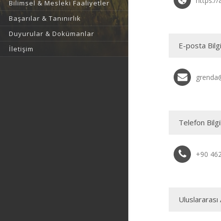
https://
Bilimsel & Mesleki Faaliyetler
Başarılar & Tanınırlık
Duyurular & Dokümanlar
E-posta Bilgi
İletişim
grenda@
Telefon Bilgi
+90 46
Uluslararası 