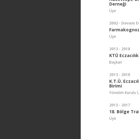
Derneği
Üye
2002 - Devam E
Farmakognozi
Üye
2013 - 2018
KTÜ Eczacılık
Başkan
2013 - 2018
K.T.Ü. Eczacı
Birimi
Yönetim Kurulu Ü
2013 - 2017
18. Bölge Tr
Üye