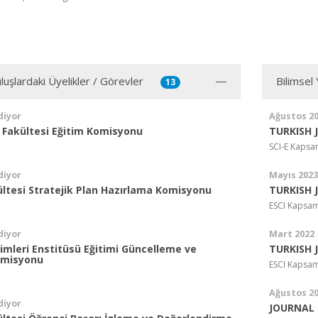
luşlardaki Üyelikler / Görevler
Bilimsel
13
diyor
Ağustos 2
k Fakültesi Eğitim Komisyonu
TURKISH 
SCI-E Kapsa
diyor
Mayıs 2023
ültesi Stratejik Plan Hazırlama Komisyonu
TURKISH 
ESCI Kapsam
diyor
Mart 2022
limleri Enstitüsü Eğitimi Güncelleme ve
TURKISH 
omisyonu
ESCI Kapsam
Ağustos 2
diyor
JOURNAL 