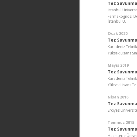
Tez Savunma
İstanbul Üniversi
Farmakognozi Do
İstanbul Ü.
Ocak 2020
Tez Savunma 
Karadeniz Teknik
Yüksek Lisans Sı
Mayıs 2019
Tez Savunma 
Karadeniz Teknik
Yüksek Lisans Te
Nisan 2016
Tez Savunma 
Erciyes Üniversit
Temmuz 2015
Tez Savunma 
Hacettepe Üniver