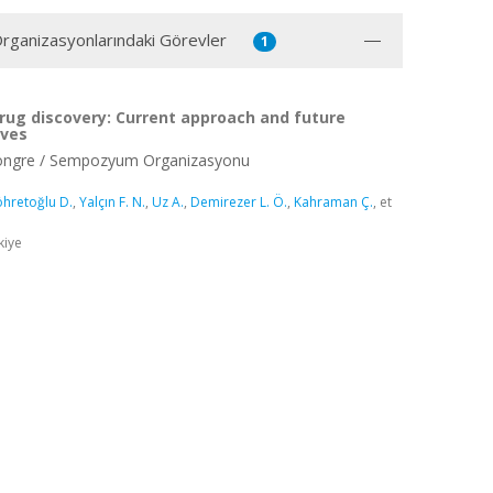
 Organizasyonlarındaki Görevler
1
rug discovery: Current approach and future
ives
Kongre / Sempozyum Organizasyonu
hretoğlu D.
,
Yalçın F. N.
,
Uz A.
,
Demirezer L. Ö.
,
Kahraman Ç.
, et
kiye