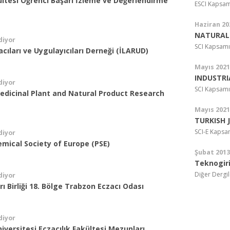
ültesi Öğrenci Başarı İzleme ve Değerlendirme
ESCI Kapsam
Haziran 20
NATURAL
diyor
SCI Kapsamı
acıları ve Uygulayıcıları Derneği (İLARUD)
Mayıs 2021
INDUSTRI
diyor
SCI Kapsamı
Medicinal Plant and Natural Product Research
Mayıs 2021
TURKISH 
SCI-E Kapsa
diyor
mical Society of Europe (PSE)
Şubat 2013
Teknogiri
Diğer Dergil
diyor
rı Birliği 18. Bölge Trabzon Eczacı Odası
diyor
versitesi Eczacılık Fakültesi Mezunları