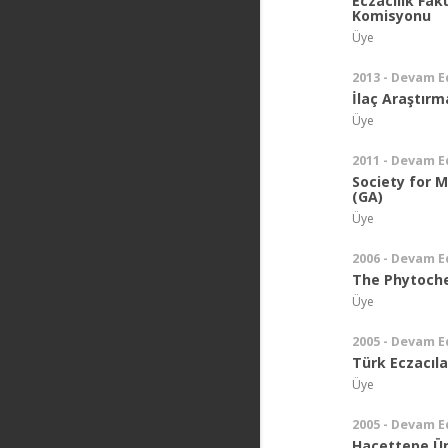
Eczacılık Fak
Komisyonu
Üye
2013 - Devam E
İlaç Araştırm
Üye
2011 - Devam E
Society for 
(GA)
Üye
2006 - Devam E
The Phytoche
Üye
2005 - Devam E
Türk Eczacıla
Üye
2005 - Devam E
Hacettepe Üni