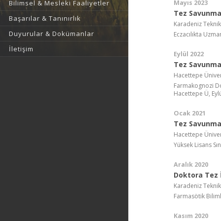
Mayıs 2023
Bilimsel & Mesleki Faaliyetler
Tez Savunma
Başarılar & Tanınırlık
Karadeniz Teknik
Duyurular & Dokümanlar
Eczacılıkta Uzman
İletişim
Eylül 2022
Tez Savunma
Hacettepe Üniver
Farmakognozi Dok
Hacettepe Ü, Eyl
Ocak 2021
Tez Savunma 
Hacettepe Üniver
Yüksek Lisans Sın
Aralık 2020
Doktora Tez İ
Karadeniz Teknik
Farmasötik Bilim
Kasım 2020