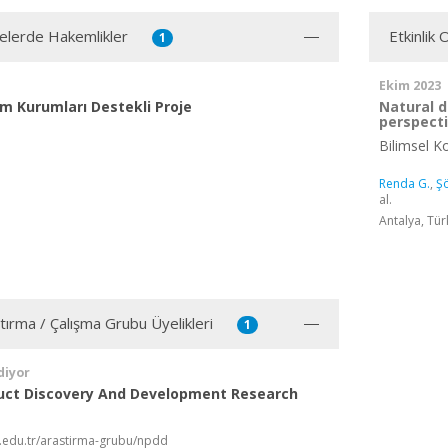
jelerde Hakemlikler
Etkinlik
1
Ekim 2023
m Kurumları Destekli Proje
Natural d
perspect
Bilimsel 
Renda G.
,
Şö
al.
Antalya, Tür
ştırma / Çalışma Grubu Üyelikleri
1
diyor
uct Discovery And Development Research
tu.edu.tr/arastirma-grubu/npdd