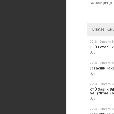
Savunma Jüriliği
Bilimsel Kuru
2013 - Devam E
KTÜ Eczacılı
Üye
2013 - Devam E
Eczacılık Fak
Üye
2013 - Devam E
KTÜ Sağlık Bi
Geliştirme K
Üye
2013 - Devam E