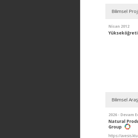
Bilimsel Pro
Nisan 2012
Yükseköğreti
Bilimsel Ara
2026 - Devam E
Natural Prod
Group
https://avesis.k