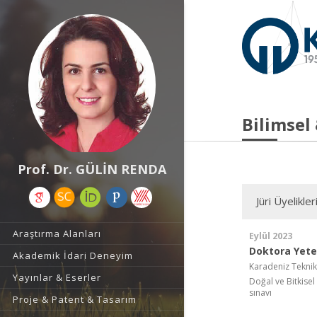
Bilimsel
Prof. Dr. GÜLİN RENDA
Jüri Üyelikler
Araştırma Alanları
Eylül 2023
Doktora Yeter
Akademik İdari Deneyim
Karadeniz Teknik
Yayınlar & Eserler
Doğal ve Bitkisel
sınavı
Proje & Patent & Tasarım