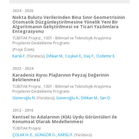
2024 - 2026
Nokta Bulutu Verilerinden Bina Sınır Geometrisinin
Otomatik Düzgünleştirilmesine Yönelik Yeni Bir
Algoritmanın Geliştirilmesi ve Ticari Yazılımlara
Entegrasyonu
TÜBİTAK Projesi , 1001 - Bilimsel ve Teknolojik Araştırma
Projelerini Destekleme Programı
(Proje Özeti)
Karslı F.
(Yürütücü),
Dihkan M.
,
Coşkun E.
,
Daş F.
,
Özdemir E.
2022 - 2024
Karadeniz Kıyısı Plajlarının Peyzaj Değerinin
Belirlenmesi
TÜBİTAK Projesi , 1001 - Bilimsel ve Teknolojik Araştırma
Projelerini Destekleme Programı
Güneroğlu N.
(Yürütücü),
Güneroğlu A.
,
Dihkan M.
,
Sarı D.
2012 - 2016
Kentsel Isı Adalarının (KIA) Uydu Görüntüleri ile
Konumsal Olarak Modellenmesi
TÜBİTAK Projesi
ÇOLAK H. E.
,
GÜNGÖR O.
,
KARSLI F.
(Yürütücü)