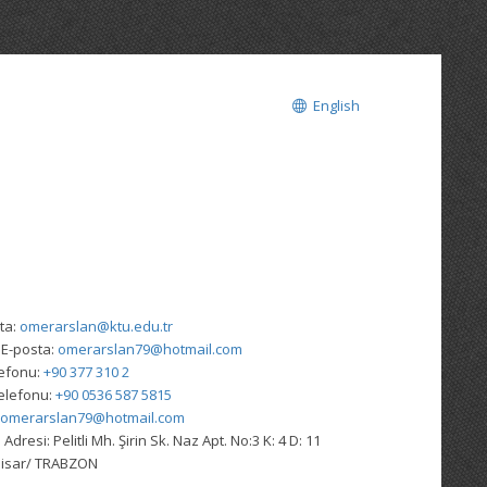
English
ta:
omerarslan@ktu.edu.tr
 E-posta:
omerarslan79@hotmail.com
lefonu:
+90 377 310 2
elefonu:
+90 0536 587 5815
omerarslan79@hotmail.com
 Adresi:
Pelitli Mh. Şirin Sk. Naz Apt. No:3 K: 4 D: 11
hisar/ TRABZON