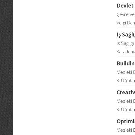
Devlet 
Çevre ve 
Vergi Den
İş Sağl
İş Sağlığ
Karadeniz
Buildi
Mesleki 
KTÜ Yaban
Creativ
Mesleki 
KTÜ Yaban
Optimi
Mesleki 