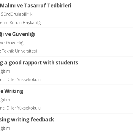
Malını ve Tasarruf Tedbirleri
Sürdürülebilirlik
etim Kurulu Başkanlığı
ığı ve Güvenliği
ı ve Güvenliği
 Teknik Üniversitesi
ng a good rapport with students
Eğitim
cı Diller Yüksekokulu
e Writing
Eğitim
cı Diller Yüksekokulu
sing writing feedback
Eğitim