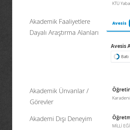
KTÜ Yaban
Akademik Faaliyetlere
Avesis
Dayalı Araştırma Alanları
Avesis 
Batı 
Akademik Ünvanlar /
Öğretim
Karadeniz
Görevler
Akademi Dışı Deneyim
Öğret
MİLLİ EĞ