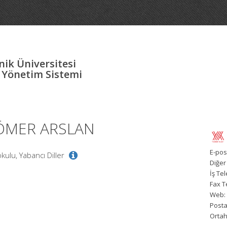
ik Üniversitesi
 Yönetim Sistemi
 ÖMER ARSLAN
E-pos
kulu, Yabancı Diller
Diğer
İş Te
Fax T
Web:
Posta
Orta