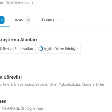
cı Diller Yüksekokulu
Scopus
WoS
2
4
Araştırma Alanları
Dilleri ve Edebiyatları
İngiliz Dili ve Edebiyatı
 Görevlisi
 Teknik Üniversitesi, Yabancı Diller Yüksekokulu, Modern Diller
men
İTİM BAKANLIĞI , Öğretmen