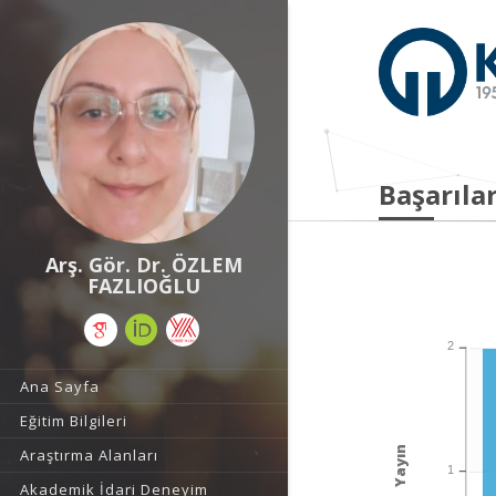
Başarılar
Arş. Gör. Dr. ÖZLEM
FAZLIOĞLU
2
Ana Sayfa
Eğitim Bilgileri
Yayın
Araştırma Alanları
1
Akademik İdari Deneyim