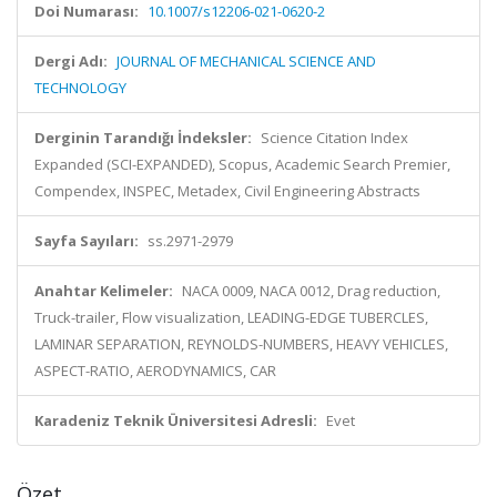
Doi Numarası:
10.1007/s12206-021-0620-2
Dergi Adı:
JOURNAL OF MECHANICAL SCIENCE AND
TECHNOLOGY
Derginin Tarandığı İndeksler:
Science Citation Index
Expanded (SCI-EXPANDED), Scopus, Academic Search Premier,
Compendex, INSPEC, Metadex, Civil Engineering Abstracts
Sayfa Sayıları:
ss.2971-2979
Anahtar Kelimeler:
NACA 0009, NACA 0012, Drag reduction,
Truck-trailer, Flow visualization, LEADING-EDGE TUBERCLES,
LAMINAR SEPARATION, REYNOLDS-NUMBERS, HEAVY VEHICLES,
ASPECT-RATIO, AERODYNAMICS, CAR
Karadeniz Teknik Üniversitesi Adresli:
Evet
Özet