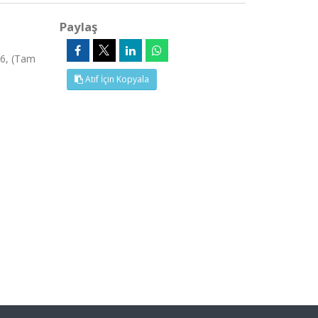
Paylaş
36, (Tam
Atıf İçin Kopyala