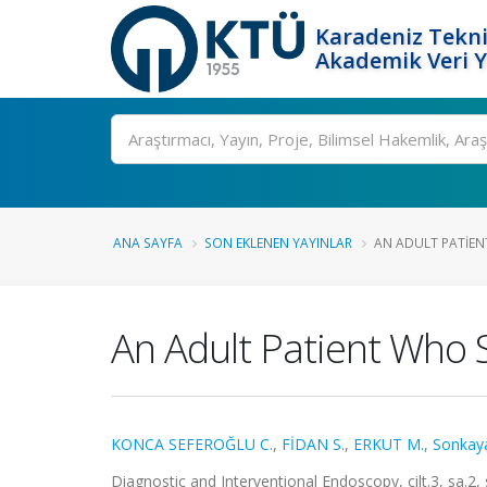
Karadeniz Tekni
Akademik Veri 
Ara
ANA SAYFA
SON EKLENEN YAYINLAR
AN ADULT PATIEN
An Adult Patient Who 
KONCA SEFEROĞLU C.
,
FİDAN S.
,
ERKUT M.
,
Sonkaya
Diagnostic and Interventional Endoscopy, cilt.3, sa.2,