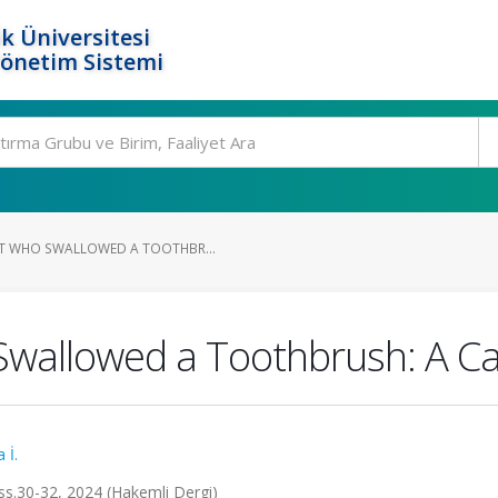
k Üniversitesi
Yönetim Sistemi
T WHO SWALLOWED A TOOTHBR...
Swallowed a Toothbrush: A C
 İ.
 ss.30-32, 2024 (Hakemli Dergi)