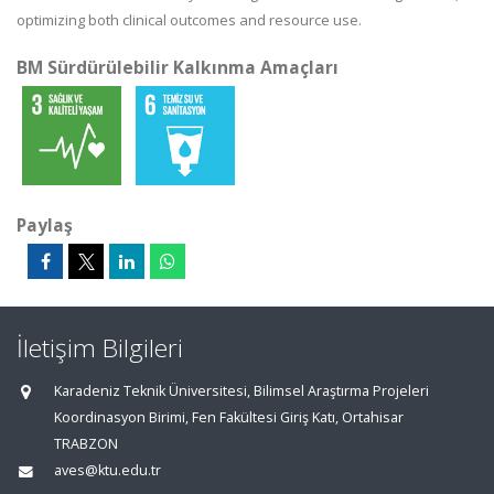
optimizing both clinical outcomes and resource use.
BM Sürdürülebilir Kalkınma Amaçları
Paylaş
İletişim Bilgileri
Karadeniz Teknik Üniversitesi, Bilimsel Araştırma Projeleri
Koordinasyon Birimi, Fen Fakültesi Giriş Katı, Ortahisar
TRABZON
aves@ktu.edu.tr