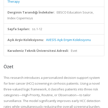
Therapy
Derginin Tarandığı İndeksler:
EBSCO Education Source,
Index Copernicus
Sayfa Sayıları:
ss.1-12
Açık Arşiv Koleksiyonu:
AVESİS Açık Erişim Koleksiyonu
Karadeniz Teknik Üniversitesi Adresli:
Evet
Özet
This research introduces a personalized decision-support system
for liver cancer (HCC) screening in cirrhosis patients. Using a novel
three-valued logic framework, it classifies patients into three risk
categories—High-Priority, Routine, or Observation—to tailor
surveillance. The model significantly improves early HCC detection
rates while simultaneously reducing the overall screening burden,