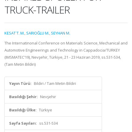
TRUCK-TRAILER
KESAT T. M.
,
SARIOĞLU M.
,
SEYHAN M.
The Internatinonal Conference on Materials Science, Mechanical and
Automotive Engineerings and Technology in Cappadocia/TURKEY
(IMSMATEC’19), Nevşehir, Türkiye, 21 - 23 Haziran 2019, ss.531-534,
(Tam Metin Bildiri)
Yayın Türü:
Bildiri / Tam Metin Bildiri
Basıldığı Şehir:
Nevşehir
Basıldığı Ülke:
Türkiye
Sayfa Sayıları:
ss.531-534