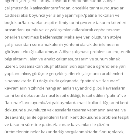
öğrenci görüşlerini ortaya koymak hedeflenmektedir. Atölye
çalışmasında, katılımcılar tarafından, öncelikle tarihi Kunduracılar
Caddesi aksı boyunca yer alan yaşanmışlık/patina noktaları ve
boşluklar/lacunaelar tespit edilmiş, tarihi çevrede tasarım kriterleri
arasından uyumlu ve zıt yaklaşımlar kullanılarak cephe tasarım
önerileri üretilmesi beklenmiştir. Makaleye veri oluşturan atölye
çalışmasından sonra makalenin yöntemi olarak derinlemesine
görüşme tekniği kullanılmıştır. Atölye çalışması: problem tanımı, teorik
bilgi aktarımı, alan ve analiz çalışması, tasarım ve sunum olmak
üzere 5 basamaktan oluşmaktadır. Son aşamada öğrencilerle yarı
yapılandırılmış görüşme gerçekleştirilerek çalışmanın problemleri
sınanmaktadır. Bu doğrultuda çalışmada; “patina” ve “lacunae”
kavramlarının zihinde hangi anlamları uyandırdığı, bu kavramların
tarihi kent dokusunda nasıl tespit edildiği, tespit edilen “patina” ve
“lacunae”ların uyumlu/zıt yaklaşımlarda nasıl kullanıldığı, tarihi kent
dokusunda uyumlu/zıt yaklaşımlarla tasarım yapmanın avantaj ve
dezavantajları ile öğrencilerin tarihi kent dokusunda problem tespiti
ve tasarım sürecine patina/lacunae kavramları ile çözüm
üretmelerinin neler kazandırdığı sorgulanmaktadır. Sonuç olarak,