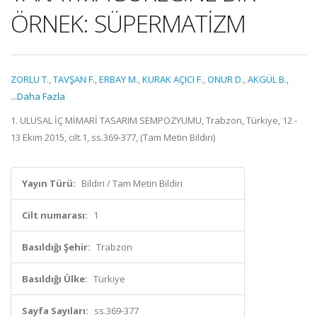
ÖRNEK: SÜPERMATİZM
ZORLU T.
,
TAVŞAN F.
,
ERBAY M.
,
KURAK AÇICI F.
,
ONUR D.
,
AKGÜL B.
,
...Daha Fazla
1. ULUSAL İÇ MİMARİ TASARIM SEMPOZYUMU, Trabzon, Türkiye, 12 -
13 Ekim 2015, cilt.1, ss.369-377, (Tam Metin Bildiri)
Yayın Türü:
Bildiri / Tam Metin Bildiri
Cilt numarası:
1
Basıldığı Şehir:
Trabzon
Basıldığı Ülke:
Türkiye
Sayfa Sayıları:
ss.369-377