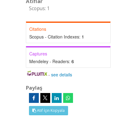
Atıflar
Scopus: 1
Citations
Scopus - Citation Indexes:
1
Captures
Mendeley - Readers:
6
-
see details
Paylaş
Atıf İçin Kopyala