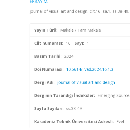
ERBAY M.
journal of visual art and design, cilt.16, sa.1, ss.38-4
Yayın Türü:
Makale / Tam Makale
Cilt numarası:
16
Sayı:
1
Basım Tarihi:
2024
Doi Numarası:
10.5614/j.vad.2024.16.1.3
Dergi Adı:
journal of visual art and design
Derginin Tarandığı İndeksler:
Emerging Sources
Sayfa Sayıları:
ss.38-49
Karadeniz Teknik Üniversitesi Adresli:
Evet