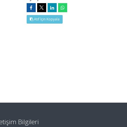
Atıf İçin Kopyala
letişim Bilgileri