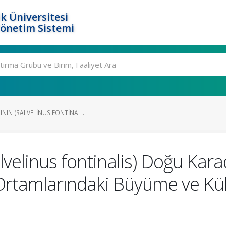
k Üniversitesi
Yönetim Sistemi
NIN (SALVELINUS FONTINAL...
lvelinus fontinalis) Doğu Kar
Ortamlarındaki Büyüme ve Kül