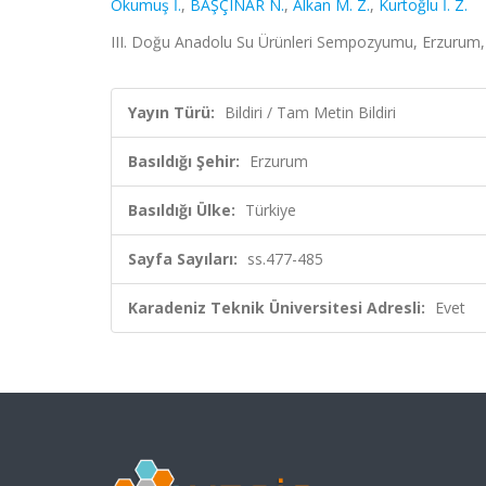
Okumuş İ.
,
BAŞÇINAR N.
,
Alkan M. Z.
,
Kurtoğlu İ. Z.
III. Doğu Anadolu Su Ürünleri Sempozyumu, Erzurum, T
Yayın Türü:
Bildiri / Tam Metin Bildiri
Basıldığı Şehir:
Erzurum
Basıldığı Ülke:
Türkiye
Sayfa Sayıları:
ss.477-485
Karadeniz Teknik Üniversitesi Adresli:
Evet