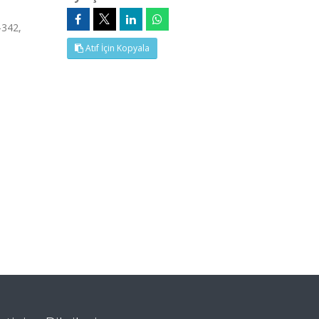
-342,
Atıf İçin Kopyala