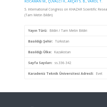
KOCAMAN M.
,
ÇUVALCI H.
,
AKÇAY S. B.
,
VAROL T.
5. International Congress on KHAZAR Scientific Resear
(Tam Metin Bildiri)
Yayın Türü:
Bildiri / Tam Metin Bildiri
Basıldığı Şehir:
Türkistan
Basıldığı Ülke:
Kazakistan
Sayfa Sayıları:
ss.336-342
Karadeniz Teknik Üniversitesi Adresli:
Evet