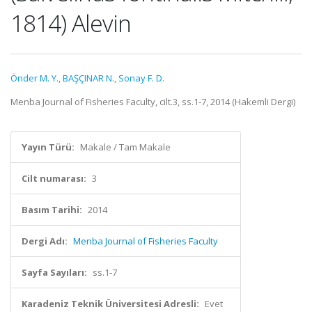
1814) Alevin
Önder M. Y.
,
BAŞÇINAR N.
,
Sonay F. D.
Menba Journal of Fisheries Faculty, cilt.3, ss.1-7, 2014 (Hakemli Dergi)
Yayın Türü:
Makale / Tam Makale
Cilt numarası:
3
Basım Tarihi:
2014
Dergi Adı:
Menba Journal of Fisheries Faculty
Sayfa Sayıları:
ss.1-7
Karadeniz Teknik Üniversitesi Adresli:
Evet