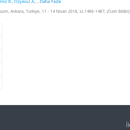
eniz B.
,
Özyavuz A.
,
...Daha Fazla
um, Ankara, Türkiye, 11 - 14 Nisan 2018, ss.1486-1487, (Özet Bildiri)
İ