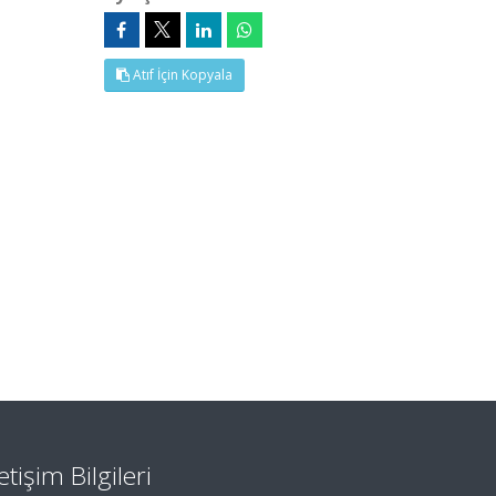
Atıf İçin Kopyala
letişim Bilgileri