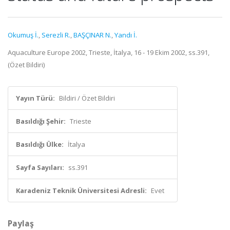
Okumuş İ.
,
Serezli R.
,
BAŞÇINAR N.
,
Yandı İ.
Aquaculture Europe 2002, Trieste, İtalya, 16 - 19 Ekim 2002, ss.391,
(Özet Bildiri)
Yayın Türü:
Bildiri / Özet Bildiri
Basıldığı Şehir:
Trieste
Basıldığı Ülke:
İtalya
Sayfa Sayıları:
ss.391
Karadeniz Teknik Üniversitesi Adresli:
Evet
Paylaş