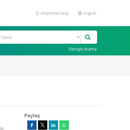
Araştırmacı Girişi
English
Detaylı Arama
Paylaş
ör,