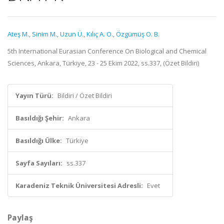
Ateş M.
,
Sinim M.
,
Uzun Ü.
,
Kılıç A. O.
,
Özgümüş O. B.
5th International Eurasian Conference On Biological and Chemical
Sciences, Ankara, Türkiye, 23 - 25 Ekim 2022, ss.337, (Özet Bildiri)
Yayın Türü:
Bildiri / Özet Bildiri
Basıldığı Şehir:
Ankara
Basıldığı Ülke:
Türkiye
Sayfa Sayıları:
ss.337
Karadeniz Teknik Üniversitesi Adresli:
Evet
Paylaş