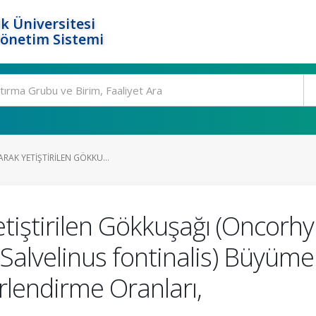
k Üniversitesi
Yönetim Sistemi
ARAK YETIŞTIRILEN GÖKKU...
Yetiştirilen Gökkuşağı (Oncorh
 (Salvelinus fontinalis) Büyüm
lendirme Oranları,