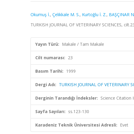
Okumuş İ.
,
Çelikkale M. S.
,
Kurtoğlu İ. Z.
,
BAŞÇINAR N
TURKISH JOURNAL OF VETERINARY SCIENCES, cilt.23,
Yayın Türü:
Makale / Tam Makale
Cilt numarası:
23
Basım Tarihi:
1999
Dergi Adı:
TURKISH JOURNAL OF VETERINARY S
Derginin Tarandığı İndeksler:
Science Citation
Sayfa Sayıları:
ss.123-130
Karadeniz Teknik Üniversitesi Adresli:
Evet