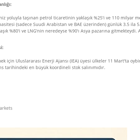
nlığı:
iz yoluyla taşınan petrol ticaretinin yaklaşık %25'i ve 110 milyar
asitesi (sadece Suudi Arabistan ve BAE üzerinden) günlük 3.5 ila 5.5 
şık %80'i ve LNG'nin neredeyse %90'ı Asya pazarına gitmekteydi. A
i:
mek için Uluslararası Enerji Ajansı (IEA) üyesi ülkeler 11 Mart'ta oyb
s tarihindeki en büyük koordineli stok salınımıdır.
arkets