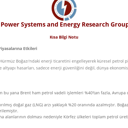
Power Systems and Energy Research Grou
Kısa Bilgi Notu
iyasalarına Etkileri
ürmüz Boğazı'ndaki enerji ticaretini engelleyerek küresel petrol pi
ve altyapı hasarları, sadece enerji güvenliğini değil, dünya ekonomi
bu yana Brent ham petrol vadeli işlemleri %40'tan fazla, Avrupa d
ırılmış doğal gaz (LNG) arzı yaklaşık %20 oranında azalmıştır. Boğa
ilemiştir.
a alanlarının dolması nedeniyle Körfez ülkeleri toplam petrol üret