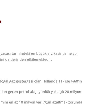
p
yasası tarihindeki en büyük arz kesintisine yol
sini de derinden etkilemektedir.
oğal gaz göstergesi olan Hollanda TTF ise %60'ın
zdan geçen petrol akışı günlük yaklaşık 20 milyon
imini en az 10 milyon varil/gün azaltmak zorunda