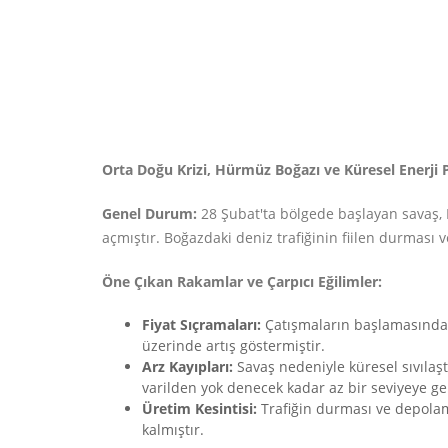
Orta Doğu Krizi, Hürmüz Boğazı ve Küresel Enerji P
Genel Durum:
28 Şubat'ta bölgede başlayan savaş, H
açmıştır. Boğazdaki deniz trafiğinin fiilen durması 
Öne Çıkan Rakamlar ve Çarpıcı Eğilimler:
Fiyat Sıçramaları:
Çatışmaların başlamasından 
üzerinde artış göstermiştir.
Arz Kayıpları:
Savaş nedeniyle küresel sıvılaşt
varilden yok denecek kadar az bir seviyeye ger
Üretim Kesintisi:
Trafiğin durması ve depolam
kalmıştır.