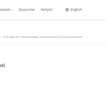
ışmalar
Duyurular
İletişim
English
Orta Doğu Krizi, Hürmüz Boğazı Ve Küresel Enerji Piyasalarına Etkileri
eri