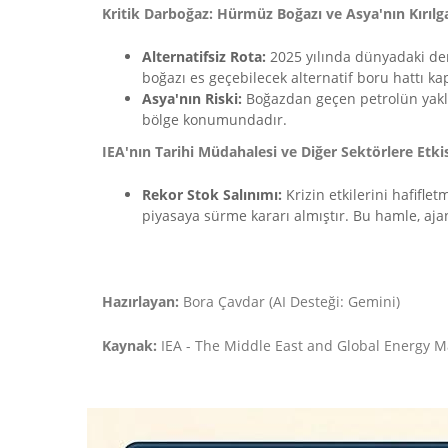
Kritik Darboğaz: Hürmüz Boğazı ve Asya'nın Kırılga
Alternatifsiz Rota:
2025 yılında dünyadaki den
boğazı es geçebilecek alternatif boru hattı kap
Asya'nın Riski:
Boğazdan geçen petrolün yakla
bölge konumundadır.
IEA'nın Tarihi Müdahalesi ve Diğer Sektörlere Etkis
Rekor Stok Salınımı:
Krizin etkilerini hafiflet
piyasaya sürme kararı almıştır. Bu hamle, ajan
Hazırlayan:
Bora Çavdar (AI Desteği: Gemini)
Kaynak:
IEA - The Middle East and Global Energy M