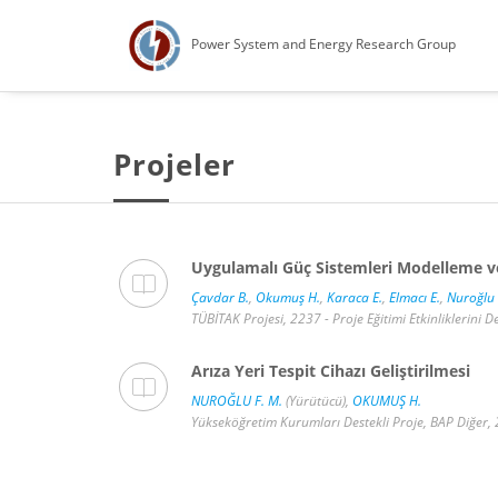
Power System and Energy Research Group
Projeler
Uygulamalı Güç Sistemleri Modelleme ve
Çavdar B.
,
Okumuş H.
,
Karaca E.
,
Elmacı E.
,
Nuroğlu 
TÜBİTAK Projesi, 2237 - Proje Eğitimi Etkinliklerini
Arıza Yeri Tespit Cihazı Geliştirilmesi
NUROĞLU F. M.
(Yürütücü),
OKUMUŞ H.
Yükseköğretim Kurumları Destekli Proje, BAP Diğer,