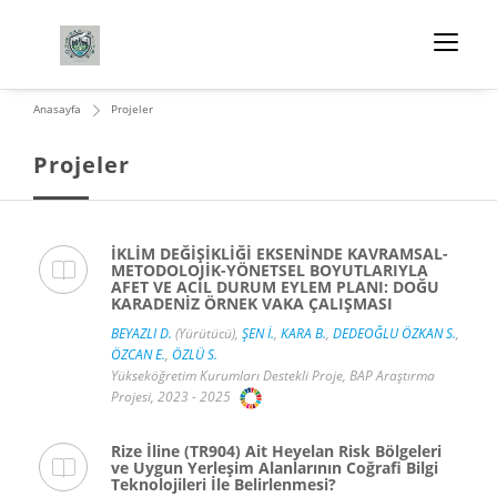
Anasayfa
Projeler
Projeler
İKLİM DEĞİŞİKLİĞİ EKSENİNDE KAVRAMSAL-
METODOLOJİK-YÖNETSEL BOYUTLARIYLA
AFET VE ACİL DURUM EYLEM PLANI: DOĞU
KARADENİZ ÖRNEK VAKA ÇALIŞMASI
BEYAZLI D.
(Yürütücü),
ŞEN İ.
,
KARA B.
,
DEDEOĞLU ÖZKAN S.
,
ÖZCAN E.
,
ÖZLÜ S.
Yükseköğretim Kurumları Destekli Proje, BAP Araştırma
Projesi, 2023 - 2025
Rize İline (TR904) Ait Heyelan Risk Bölgeleri
ve Uygun Yerleşim Alanlarının Coğrafi Bilgi
Teknolojileri İle Belirlenmesi?