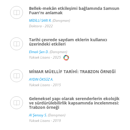
Bellek-mekân etkileşimi bağlamında Samsun
Fuarı'nı anlamak
MİDİLLİ SARI R.
(Danışman)
Doktora - 2022
Tarihi çevrede saydam eklerin kullanıcı
üzerindeki etkileri
Elmalı Şen D.
(Danışman)
Yüksek Lisans - 2025
MİMAR MÜELLİF TARİHİ: TRABZON ÖRNEĞİ
AYDIN ÖKSÜZ A.
Yüksek Lisans - 2015
Geleneksel yapı olarak serenderlerin ekolojik
ve sürdürülebilirlik kapsamında incelenmesi:
Trabzon örneği
Al Şensoy S.
(Danışman)
Yüksek Lisans - 2019