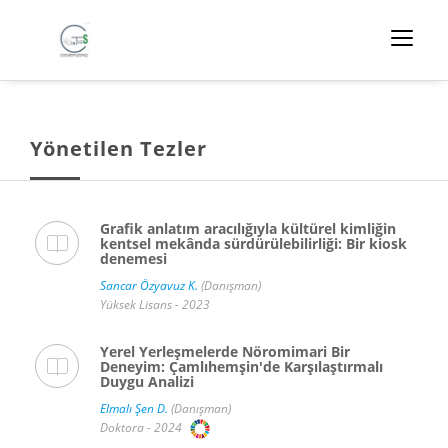
Yönetilen Tezler
Grafik anlatım aracılığıyla kültürel kimliğin
kentsel mekânda sürdürülebilirliği: Bir kiosk
denemesi
Sancar Özyavuz K.
(Danışman)
Yüksek Lisans - 2023
Yerel Yerleşmelerde Nöromimari Bir
Deneyim: Çamlıhemşin'de Karşılaştırmalı
Duygu Analizi
Elmalı Şen D.
(Danışman)
Doktora - 2024