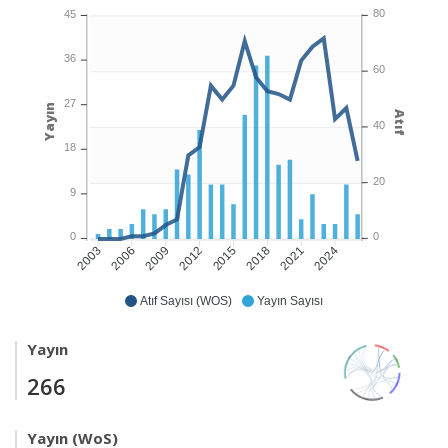
80
45
36
60
27
Yayın
Atıf
40
18
20
9
0
0
2006
2009
2012
2015
2018
2021
2024
2003
Atıf Sayısı (WOS)
Yayın Sayısı
Yayın
266
Yayın (WoS)