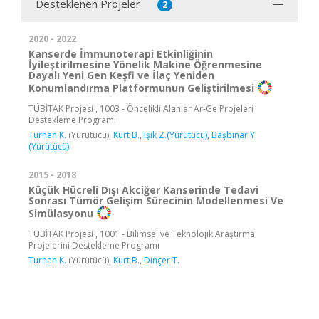
Desteklenen Projeler
2
2020 - 2022
Kanserde İmmunoterapi Etkinliğinin
İyileştirilmesine Yönelik Makine Öğrenmesine
Dayalı Yeni Gen Keşfi ve İlaç Yeniden
Konumlandırma Platformunun Geliştirilmesi
TÜBİTAK Projesi , 1003 - Öncelikli Alanlar Ar-Ge Projeleri
Destekleme Programı
Turhan K.
(Yürütücü),
Kurt B.
,
Işık Z.(Yürütücü)
,
Başbınar Y.
(Yürütücü)
2015 - 2018
Küçük Hücreli Dışı Akciğer Kanserinde Tedavi
Sonrası Tümör Gelişim Sürecinin Modellenmesi Ve
Simülasyonu
TÜBİTAK Projesi , 1001 - Bilimsel ve Teknolojik Araştırma
Projelerini Destekleme Programı
Turhan K.
(Yürütücü),
Kurt B.
,
Dinçer T.