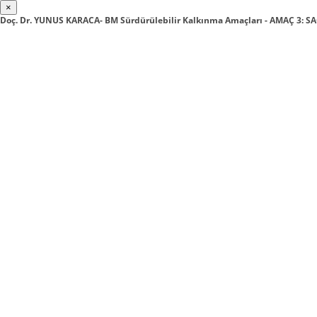
×
Doç. Dr. YUNUS KARACA- BM Sürdürülebilir Kalkınma Amaçları - AMAÇ 3: S