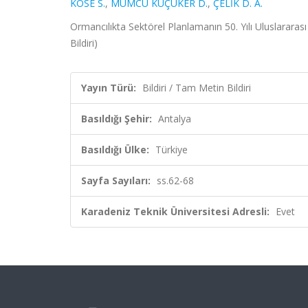
KÖSE S.
,
MUMCU KÜÇÜKER D.
,
ÇELİK D. A.
Ormancılıkta Sektörel Planlamanın 50. Yılı Uluslarar
Bildiri)
Yayın Türü:
Bildiri / Tam Metin Bildiri
Basıldığı Şehir:
Antalya
Basıldığı Ülke:
Türkiye
Sayfa Sayıları:
ss.62-68
Karadeniz Teknik Üniversitesi Adresli:
Evet