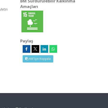
BM Sürdürülebilir Kalkınma
Amaçları
Metin
Paylaş
Atıf İçin Kopyala