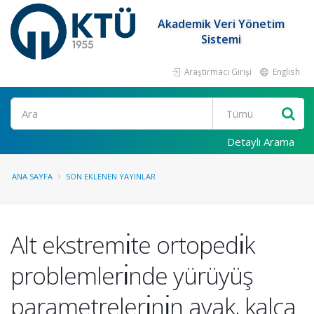
Akademik Veri Yönetim
Sistemi
Araştırmacı Girişi
English
Ara
Detaylı Arama
ANA SAYFA
SON EKLENEN YAYINLAR
Alt ekstremı̇te ortopedı̇k
problemlerı̇nde yürüyüş
parametrelerı̇nı̇n ayak, kalça