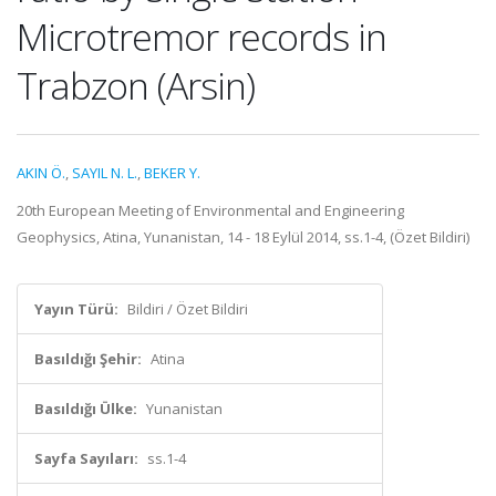
Microtremor records in
Trabzon (Arsin)
AKIN Ö.
,
SAYIL N. L.
,
BEKER Y.
20th European Meeting of Environmental and Engineering
Geophysics, Atina, Yunanistan, 14 - 18 Eylül 2014, ss.1-4, (Özet Bildiri)
Yayın Türü:
Bildiri / Özet Bildiri
Basıldığı Şehir:
Atina
Basıldığı Ülke:
Yunanistan
Sayfa Sayıları:
ss.1-4