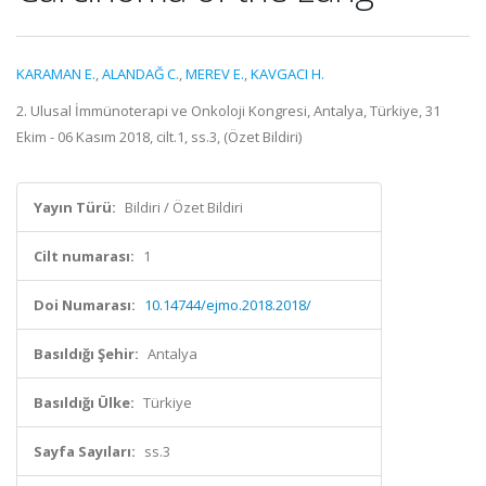
KARAMAN E.
,
ALANDAĞ C.
,
MEREV E.
,
KAVGACI H.
2. Ulusal İmmünoterapi ve Onkoloji Kongresi, Antalya, Türkiye, 31
Ekim - 06 Kasım 2018, cilt.1, ss.3, (Özet Bildiri)
Yayın Türü:
Bildiri / Özet Bildiri
Cilt numarası:
1
Doi Numarası:
10.14744/ejmo.2018.2018/
Basıldığı Şehir:
Antalya
Basıldığı Ülke:
Türkiye
Sayfa Sayıları:
ss.3