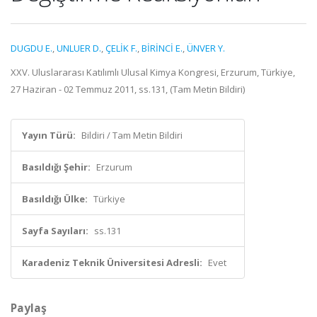
DUGDU E.
,
UNLUER D.
,
ÇELİK F.
,
BİRİNCİ E.
,
ÜNVER Y.
XXV. Uluslararası Katılımlı Ulusal Kimya Kongresi, Erzurum, Türkiye,
27 Haziran - 02 Temmuz 2011, ss.131, (Tam Metin Bildiri)
Yayın Türü:
Bildiri / Tam Metin Bildiri
Basıldığı Şehir:
Erzurum
Basıldığı Ülke:
Türkiye
Sayfa Sayıları:
ss.131
Karadeniz Teknik Üniversitesi Adresli:
Evet
Paylaş