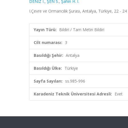
DENİZ İ.
,
ŞEN S.
,
Şahin H. İ.
I.Çevre ve Ormancılık Şurası, Antalya, Türkiye, 22 - 24
Yayın Türü:
Bildiri / Tam Metin Bildiri
Cilt numarası:
3
Basıldığı Şehir:
Antalya
Basıldığı Ülke:
Türkiye
Sayfa Sayıları:
ss.985-996
Karadeniz Teknik Üniversitesi Adresli:
Evet