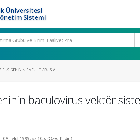
k Üniversitesi
Yönetim Sistemi
FUS GENININ BACULOVIRUS V...
ninin baculovirus vektör sis
 09 Eylül 1999, ss.105, (Özet Bildiri)