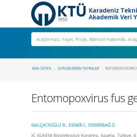
Karadeniz Tekni
Akademik Veri 
Ara
ANA SAYFA
SON EKLENEN YAYINLAR
ENTOMOPOXVIRUS 
Entomopoxvirus fus ge
NALÇACIOĞLU R.
,
DEMİR İ.
,
DEMİRBAĞ Z.
XI. KÜKEM-Biyoteknoloji Kongresi, Isparta, Türkiye, 6 -