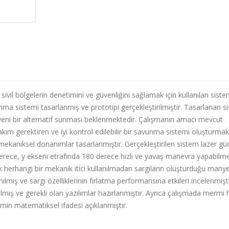
 sivil bölgelerin denetimini ve güvenliğini sağlamak için kullanılan sist
unma sistemi tasarlanmış ve prototipi gerçekleştirilmiştir. Tasarlanan s
yeni bir alternatif sunması beklenmektedir. Çalışmanın amacı mevcut
ım gerektiren ve iyi kontrol edilebilir bir savunma sistemi oluşturmakt
 mekaniksel donanımlar tasarlanmıştır. Gerçekleştirilen sistem lazer g
derece, y ekseni etrafında 180 derece hızlı ve yavaş manevra yapabilm
ak herhangi bir mekanik itici kullanılmadan sargıların oluşturduğu manye
anılmış ve sargı özelliklerinin fırlatma performansına etkileri incelenmişti
ış ve gerekli olan yazılımlar hazırlanmıştır. Ayrıca çalışmada mermi h
min matematiksel ifadesi açıklanmıştır.