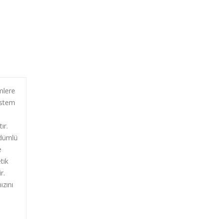
emlere
istem
ır.
üdümlü
e
tik
r.
ızını