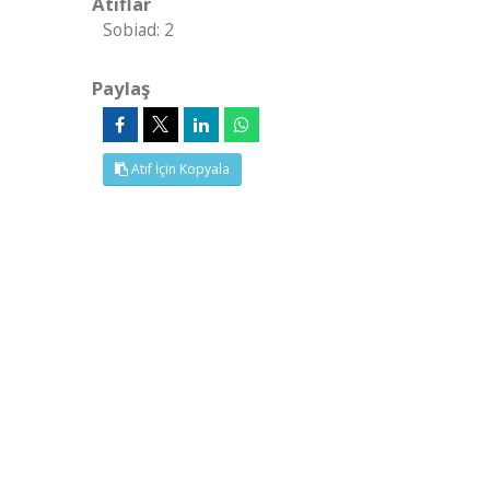
Atıflar
Sobiad: 2
Paylaş
Atıf İçin Kopyala