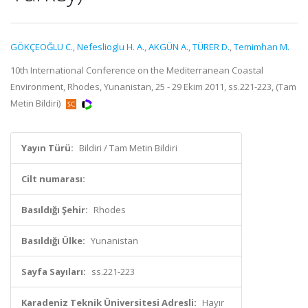
GÖKÇEOĞLU C.
,
Nefeslioglu H. A.
,
AKGÜN A.
,
TÜRER D.
,
Temimhan M.
10th International Conference on the Mediterranean Coastal
Environment, Rhodes, Yunanistan, 25 - 29 Ekim 2011, ss.221-223, (Tam
Metin Bildiri)
Yayın Türü:
Bildiri / Tam Metin Bildiri
Cilt numarası:
Basıldığı Şehir:
Rhodes
Basıldığı Ülke:
Yunanistan
Sayfa Sayıları:
ss.221-223
Karadeniz Teknik Üniversitesi Adresli:
Hayır