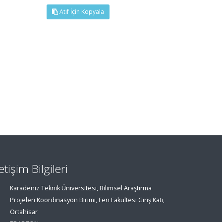
Atıf İçin Kopyala
letişim Bilgileri
Karadeniz Teknik Üniversitesi, Bilimsel Araştırma
Projeleri Koordinasyon Birimi, Fen Fakültesi Giriş Katı,
Ortahisar