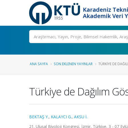
Karadeniz Tekni
Akademik Veri 
Ara
ANA SAYFA
SON EKLENEN YAYINLAR
TÜRKIYE DE DAĞIL
Türkiye de Dağılım Gös
BEKTAŞ Y.
,
KALAYCI G.
,
AKSU İ.
21. Ulusal Biyoloji Kongresi, İzmir, Türkiye, 3 - 07 Eyl