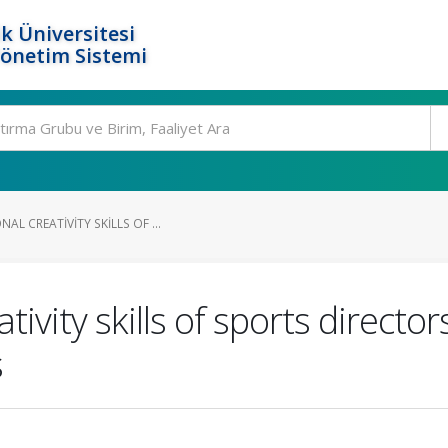
k Üniversitesi
Yönetim Sistemi
AL CREATIVITY SKILLS OF ...
tivity skills of sports direct
s