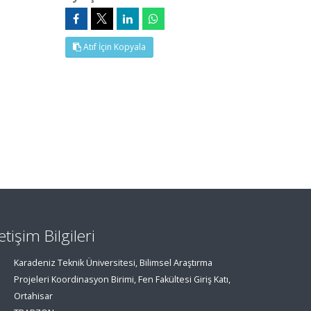
Atıf İçin Kopyala
letişim Bilgileri
Karadeniz Teknik Üniversitesi, Bilimsel Araştırma
Projeleri Koordinasyon Birimi, Fen Fakültesi Giriş Katı,
Ortahisar