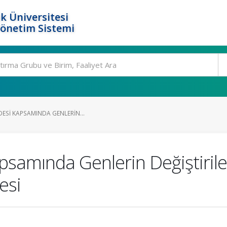
k Üniversitesi
Yönetim Sistemi
DESI KAPSAMINDA GENLERIN...
psamında Genlerin Değiştirilebi
esi