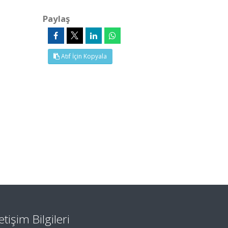
Paylaş
Atıf İçin Kopyala
letişim Bilgileri