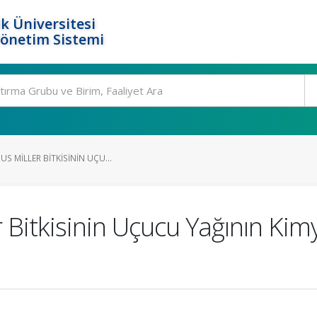
k Üniversitesi
Yönetim Sistemi
S MILLER BITKISININ UÇU...
er Bitkisinin Uçucu Yağının Kim