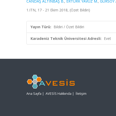
CANDAŞ ALTINBAŞ B.
,
ERTÜRK YAVUZ M.
,
GÜRSOY 
1.ITN, 17 - 21 Ekim 2018, (Özet Bildiri)
Yayın Türü:
Bildiri / Özet Bildiri
Karadeniz Teknik Üniversitesi Adresli:
Evet
Ana Sayfa
|
AVESİS Hakkında
|
İletişim