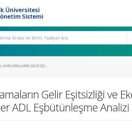
k Üniversitesi
Yönetim Sistemi
L HARCAMALARIN GELIR EŞI...
amaların Gelir Eşitsizliği ve
rier ADL Eşbütünleşme Analizi