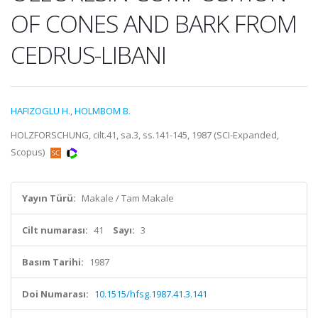
OF CONES AND BARK FROM
CEDRUS-LIBANI
HAFIZOGLU H.
,
HOLMBOM B.
HOLZFORSCHUNG, cilt.41, sa.3, ss.141-145, 1987 (SCI-Expanded,
Scopus)
Yayın Türü:
Makale / Tam Makale
Cilt numarası:
41
Sayı:
3
Basım Tarihi:
1987
Doi Numarası:
10.1515/hfsg.1987.41.3.141