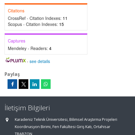
Citations
CrossRef - Citation Indexes:
11
Scopus - Citation Indexes:
15
Captures
Mendeley - Readers:
4
-
see details
Paylaş
İletişim Bilgileri
Karadeniz Teknik Üniversitesi, Bilimsel Araştırma Projeleri
Koordinasyon Birimi, Fen Fakültesi Giriş Katı, Ortahisar
TRABZON