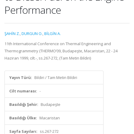
Performance
ŞAHİN Z.
,
DURGUN O.
,
BİLGİN A.
11th International Conference on Thermal Engineering and
Thermogrammetry (THERMO’09, Budapeşte, Macaristan, 22 - 24
Haziran 1999, cilt.-, ss.267-272, (Tam Metin Bildiri)
Yayın Türü:
Bildiri / Tam Metin Bildiri
Cilt numarası:
-
Basıldığı Şehir:
Budapeşte
Basıldığı Ülke:
Macaristan
Sayfa Sayıları:
ss.267-272