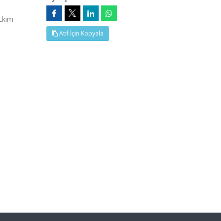
Ekim
Atıf İçin Kopyala