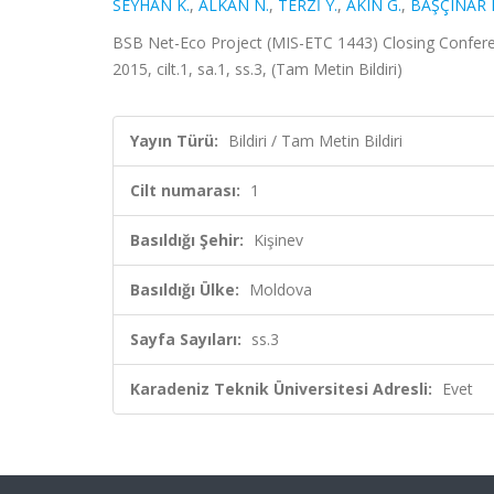
SEYHAN K.
,
ALKAN N.
,
TERZİ Y.
,
AKIN G.
,
BAŞÇINAR 
BSB Net-Eco Project (MIS-ETC 1443) Closing Confere
2015, cilt.1, sa.1, ss.3, (Tam Metin Bildiri)
Yayın Türü:
Bildiri / Tam Metin Bildiri
Cilt numarası:
1
Basıldığı Şehir:
Kişinev
Basıldığı Ülke:
Moldova
Sayfa Sayıları:
ss.3
Karadeniz Teknik Üniversitesi Adresli:
Evet